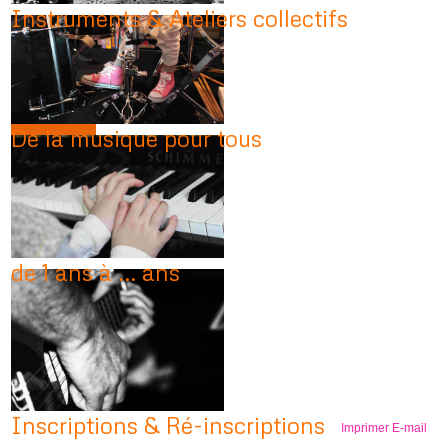
Instruments & Ateliers collectifs
De la musique pour tous
de 1 ans à ... ans
Inscriptions & Ré-inscriptions
Imprimer
E-mail