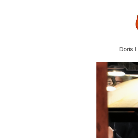
Doris H