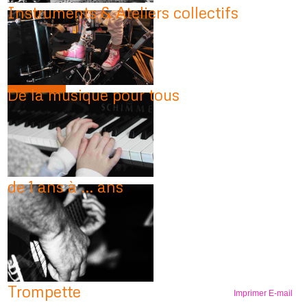
Instruments & Ateliers collectifs
De la musique pour tous
de 1 ans à ... ans
Trompette
Imprimer
E-mail