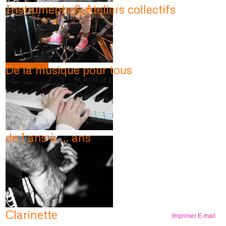
Instruments & Ateliers collectifs
De la musique pour tous
de 1 ans à ... ans
Clarinette
Imprimer
E-mail